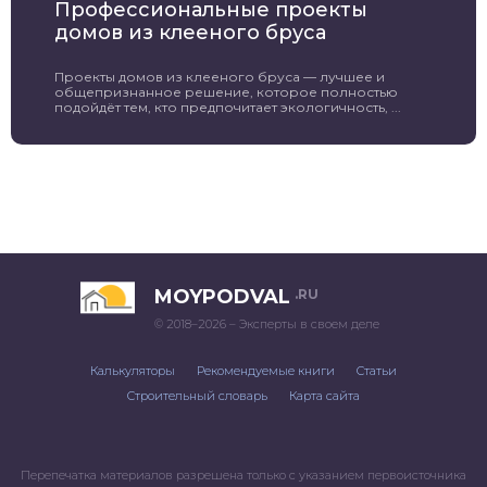
Профессиональные проекты
домов из клееного бруса
Проекты домов из клееного бруса — лучшее и
общепризнанное решение, которое полностью
подойдёт тем, кто предпочитает экологичность, ...
MOYPODVAL
.RU
© 2018–2026 – Эксперты в своем деле
Калькуляторы
Рекомендуемые книги
Статьи
Строительный словарь
Карта сайта
Перепечатка материалов разрешена только с указанием первоисточника