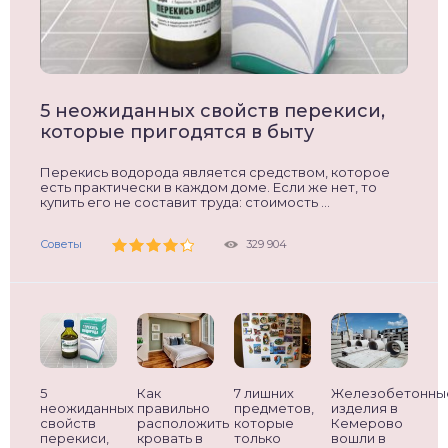
5 неожиданных свойств перекиси,
которые пригодятся в быту
Перекись водорода является средством, которое
есть практически в каждом доме. Если же нет, то
купить его не составит труда: стоимость ...
Советы
329 904
5
Как
7 лишних
Железобетонны
неожиданных
правильно
предметов,
изделия в
свойств
расположить
которые
Кемерово
перекиси,
кровать в
только
вошли в