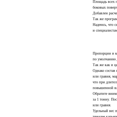
Площадь всех п
боковых повер
Добавлен расч
Так же програ
Надеюсь, что с
и специалиста
Пропорции и ко
по умолчанию 
Так же как и ц
Однако состав 
или гравия, ма
что при длител
повышенной вл
Обратите внима
за 1 тонну. По
или гравия.
Удельный вес п
тяжелее карьер