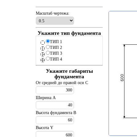
Масштаб чертежа:
Укажите тип фундамента
ТИП 1
ТИП 2
ТИП 3
ТИП 4
Укажите габариты
фундамента
От средней до правой оси C
Ширина A
Высота фундамента B
Высота Y