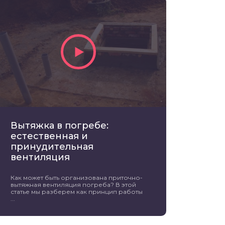
Вытяжка в погребе:
естественная и
принудительная
вентиляция
Как может быть организована приточно-
вытяжная вентиляция погреба? В этой
статье мы разберем как принцип работы
...