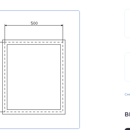
Смо
В