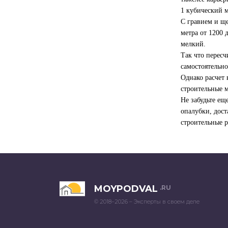
1 кубический ме
С гравием и щ
метра от 1200 
мелкий.
Так что пересч
самостоятельно
Однако расчет 
строительные 
Не забудьте ещ
опалубки, дост
строительные р
MOYPODVAL
.RU
© 2018–2026 – Эксперты в своем деле