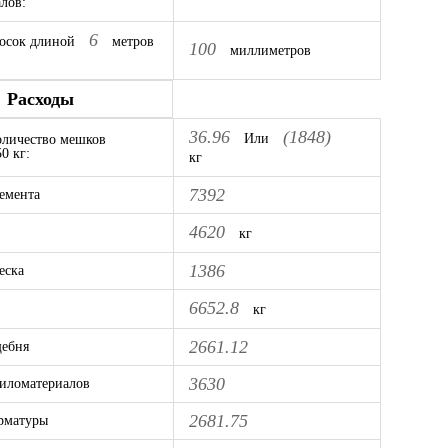
лов:
6
осок длиной
метров
100
миллиметров
Расходы
36.96
(1848)
Или
оличество мешков
0 кг:
кг
7392
емента
4620
кг
1386
еска
6652.8
кг
2661.12
щебня
3630
иломатериалов
2681.75
рматуры