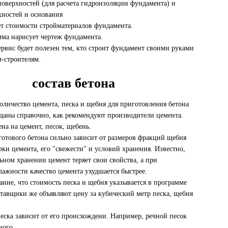
оверхностей (для расчета гидроизоляции фундамента) и
хностей и основания
ет стоимости стройматериалов фундамента.
мма нарисует чертеж фундамента.
ервис будет полезен тем, кто строит фундамент своими руками
м-строителям.
состав бетона
личество цемента, песка и щебня для приготовления бетона
даны справочно, как рекомендуют производители цемента.
ена на цемент, песок, щебень.
готового бетона сильно зависит от размеров фракций щебня
рки цемента, его "свежести" и условий хранения. Известно,
ьном хранении цемент теряет свои свойства, а при
ажности качество цемента ухудшается быстрее.
ние, что стоимость песка и щебня указывается в программе
ставщики же объявляют цену за кубический метр песка, щебня
еска зависит от его происхождени. Например, речной песок
ного.