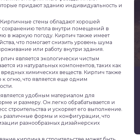
 которые придают зданию индивидуальность и
 Кирпичные стены обладают хорошей
ет сохранению тепла внутри помещений в
ию в жаркую погоду. Кирпич также имеет
ства, что помогает снизить уровень шума
проживание или работу внутри здания.
ирпич является экологически чистым
вается из натуральных компонентов, таких как
я вредных химических веществ. Кирпич также
 к огню, что является еще одним
ости.
 является удобным материалом для
орме и размеру. Он легко обрабатывается и
сс строительства и ускоряет его выполнение.
ть различные формы и конфигурации, что
изации разнообразных дизайнерских
вание кирпича в строительстве может быть