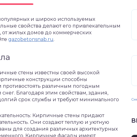
популярных и широко используемых
кальные свойства делают его привлекательным
, от жилых домов до коммерческих
йте
gazobetonsnab.ru
.
ла
пичные стены известны своей высокой
Кирпичные конструкции способны
и противостоять различным погодным
 снег. Благодаря этим свойствам, здания,
долгий срок службы и требуют минимального
Смо
екательность: Кирпичные стены придают
В
тельность. Они создают теплую и уютную
ованы для создания различных архитектурных
временного. Кирпичные фасады имеют