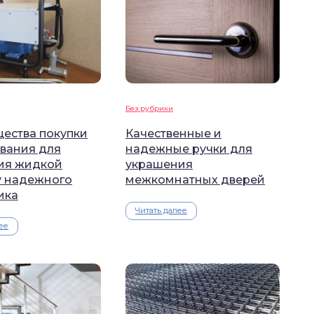
Без рубрики
ества покупки
Качественные и
вания для
надежные ручки для
ия жидкой
украшения
у надежного
межкомнатных дверей
ика
Читать далее
ее