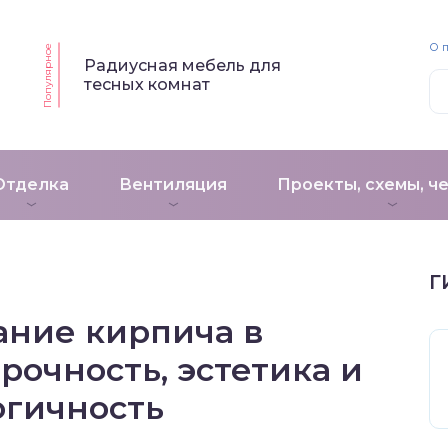
О 
Популярное
Радиусная мебель для
тесных комнат
Отделка
Вентиляция
Проекты, схемы, ч
Г
ание кирпича в
рочность, эстетика и
огичность