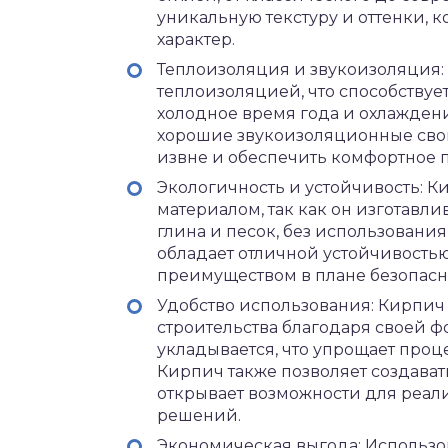
уникальную текстуру и оттенки,
характер.
Теплоизоляция и звукоизоляция:
теплоизоляцией, что способству
холодное время года и охлажден
хорошие звукоизоляционные свой
извне и обеспечить комфортное 
Экологичность и устойчивость: К
материалом, так как он изготавли
глина и песок, без использовани
обладает отличной устойчивостью
преимуществом в плане безопасн
Удобство использования: Кирпич
строительства благодаря своей ф
укладывается, что упрощает проце
Кирпич также позволяет создава
открывает возможности для реал
решений.
Экономическая выгода: Использо