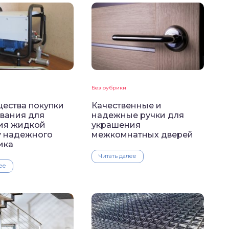
Без рубрики
ества покупки
Качественные и
вания для
надежные ручки для
ия жидкой
украшения
у надежного
межкомнатных дверей
ика
Читать далее
ее