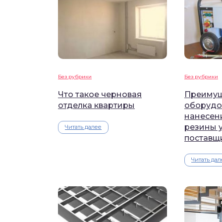
Без рубрики
Без рубрики
Что такое черновая
Преимущ
отделка квартиры
оборудо
нанесен
резины 
Читать далее
поставщ
Читать дал