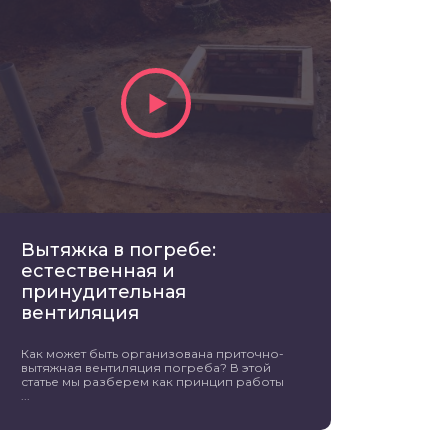
Вытяжка в погребе:
естественная и
принудительная
вентиляция
Как может быть организована приточно-
вытяжная вентиляция погреба? В этой
статье мы разберем как принцип работы
...