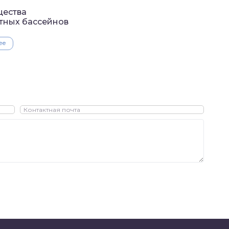
ества
тных бассейнов
ее