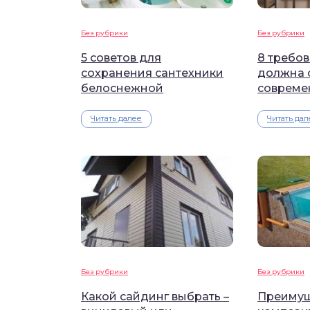
Без рубрики
Без рубрики
5 советов для
8 требо
сохранения сантехники
должна 
белоснежной
совреме
Читать далее
Читать дал
Без рубрики
Без рубрики
Какой сайдинг выбрать –
Преимущ