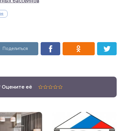
тных бассейнов
ее
? Оцените её