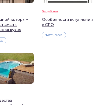
Без рубрики
ваний которым
Особенности вступления
отвечать
в СРО
нная кухня
Читать далее
ее
ества