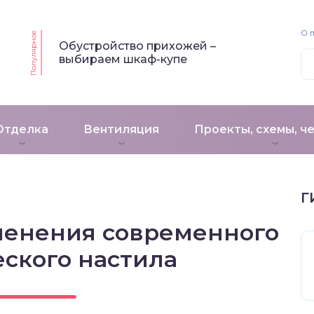
О 
Популярное
Обустройство прихожей –
выбираем шкаф-купе
Отделка
Вентиляция
Проекты, схемы, ч
Г
менения современного
ского настила