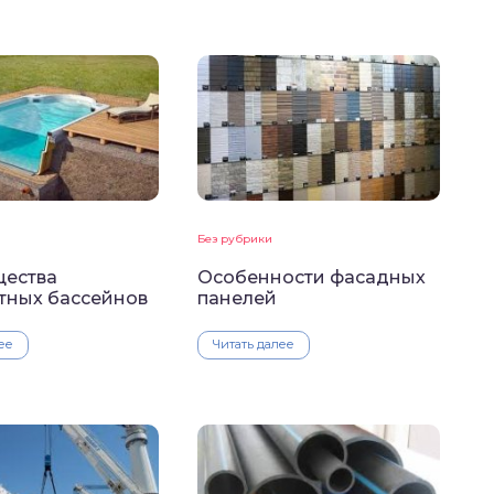
Без рубрики
ества
Особенности фасадных
тных бассейнов
панелей
ее
Читать далее