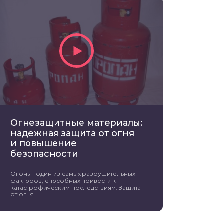
Огнезащитные материалы:
надежная защита от огня
и повышение
безопасности
Огонь – один из самых разрушительных
факторов, способных привести к
катастрофическим последствиям. Защита
от огня ...