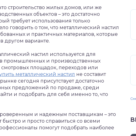
что строительство жилых домов, или же
дственных объектов – это достаточно
рый требует использования только
ло говорить о том, что металлический настил
ребованных и практичных материалов, которые
 в другом варианте.
таллический настил используется для
т в промышленных и производственных
 смотровых площадок, переходов или
упить металлический настил
не составит
 рынке сегодня присутствует достаточно
зных предложений по продаже, среди
йти и подобрать для себя именно то, что
Смо
проверенным и надежным поставщикам – это
В
 быстро и просто справиться со всеми
профессионалы помогут подобрать наиболее