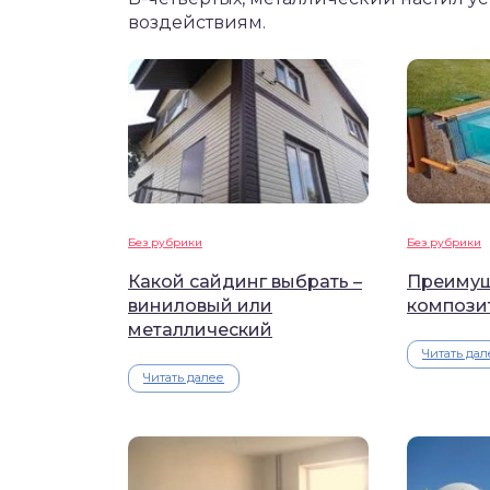
воздействиям.
Без рубрики
Без рубрики
Какой сайдинг выбрать –
Преимущ
виниловый или
компози
металлический
Читать дал
Читать далее