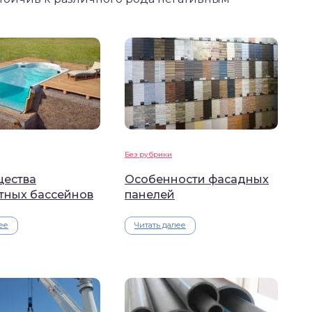
Без рубрики
ества
Особенности фасадных
тных бассейнов
панелей
ее
Читать далее