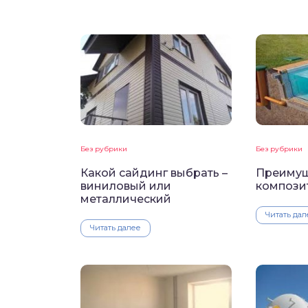
Без рубрики
Без рубрики
Какой сайдинг выбрать –
Преимущ
виниловый или
компози
металлический
Читать дал
Читать далее