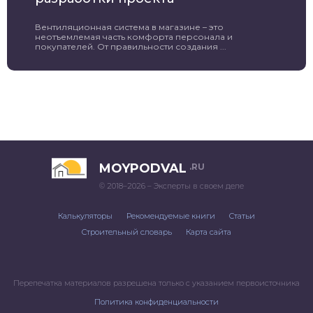
Вентиляционная система в магазине – это
неотъемлемая часть комфорта персонала и
покупателей. От правильности создания ...
MOYPODVAL
.RU
© 2018–2026 – Эксперты в своем деле
Калькуляторы
Рекомендуемые книги
Статьи
Строительный словарь
Карта сайта
Перепечатка материалов разрешена только с указанием первоисточника
Политика конфиденциальности