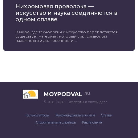
Нихромовая проволока —
искусство и наука соединяются в
одном сплаве
В мире, где технологии и искусство переплетаются,
существует материал, который стал символом
надежности и долговечности ...
MOYPODVAL
.RU
© 2018–2026 – Эксперты в своем деле
Калькуляторы
Рекомендуемые книги
Статьи
Строительный словарь
Карта сайта