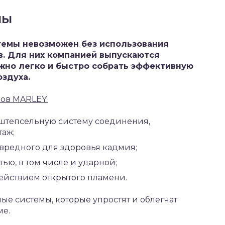
лы
темы невозможен без использования
. Для них компанией выпускаются
жно легко и быстро собрать эффективную
здуха.
ов MARLEY:
штепсельную систему соединения,
аж;
вредного для здоровья кадмия;
ю, в том числе и ударной;
ействием открытого пламени.
е системы, которые упростят и облегчат
ме.