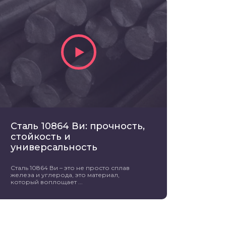
Сталь 10864 Ви: прочность,
стойкость и
универсальность
Сталь 10864 Ви – это не просто сплав
железа и углерода, это материал,
который воплощает ...