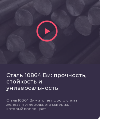
Сталь 10864 Ви: прочность,
стойкость и
универсальность
Сталь 10864 Ви – это не просто сплав
железа и углерода, это материал,
который воплощает ...