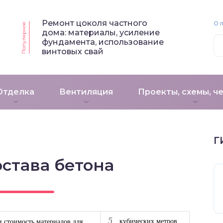
Ремонт цоколя частного
О 
Популярное
дома: материалы, усиление
фундамента, использование
винтовых свай
Отделка
Вентиляция
Проекты, схемы, ч
Г
остава бетона
5
кубических метров
и стоимость материалов для