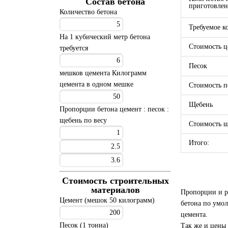
Состав бетона
приготовлен
Количество бетона
Требуемое к
На 1 кубический метр бетона
Стоимость ц
требуется
Песок
мешков цемента
Килограмм
цемента в одном мешке
Стоимость п
Щебень
Пропорции бетона
цемент : песок :
щебень по весу
Стоимость 
Итого:
Стоимость строительных
материалов
Пропорции и ра
Цемент (мешок 50 килограмм)
бетона по умо
цемента.
Песок (1 тонна)
Так же и цены 