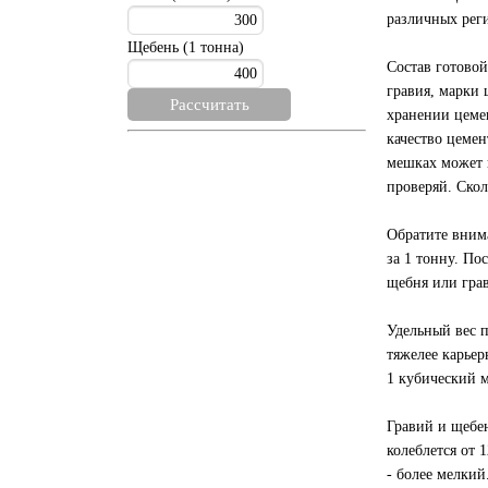
различных рег
Щебень (1 тонна)
Состав готовой
гравия, марки 
хранении цеме
качество цемен
мешках может в
проверяй. Скол
Обратите внима
за 1 тонну. По
щебня или гра
Удельный вес п
тяжелее карьер
1 кубический ме
Гравий и щебен
колеблется от 
- более мелкий