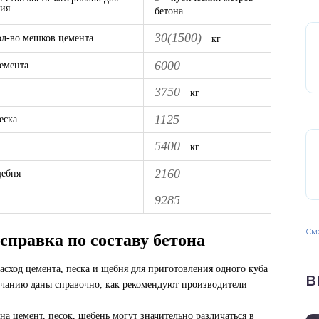
ия
бетона
30(1500)
ол-во мешков цемента
кг
6000
емента
3750
кг
1125
еска
5400
кг
2160
щебня
9285
Смо
справка по составу бетона
сход цемента, песка и щебня для приготовления одного куба
В
лчанию даны справочно, как рекомендуют производители
на цемент, песок, щебень могут значительно различаться в