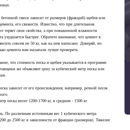
ионах.
 бетонной смеси зависит от размеров (фракций) щебня или
цемента, его свежести. Известно, что при длительном
нт теряет свои свойства, а при повышенной влажности
та ухудшается быстрее. Обратите внимание, что цемент в
есить совсем не 50 кг, как на нем написано. Доверяй, но
ько цемента вам насыпали лучше проверить.
ние, что стоимость песка и щебня указывается в программе
ставщики же объявляют цену за кубический метр песка или
вия.
еска зависит от его происхождения, например, речной песок
ного.
тр песка весит 1200-1700 кг, в среднем - 1500 кг.
ь. По различным источникам вес 1 кубического метра
1200 до 2500 кг в зависимости от фракции (размеров). Тяжелее
.