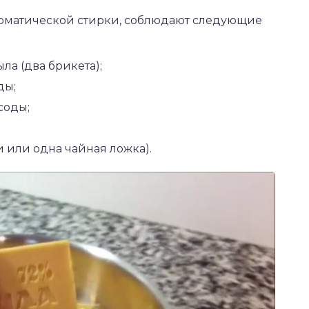
томатической стирки, соблюдают следующие
ла (два брикета);
ды;
соды;
и или одна чайная ложка).