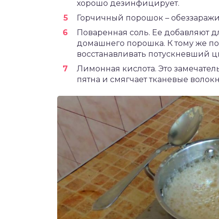
хорошо дезинфицирует.
Горчичный порошок – обеззаражив
Поваренная соль. Ее добавляют д
домашнего порошка. К тому же по
восстанавливать потускневший ц
Лимонная кислота. Это замечател
пятна и смягчает тканевые волок