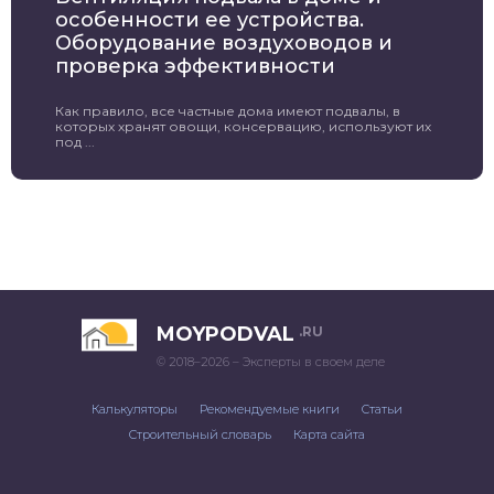
особенности ее устройства.
Оборудование воздуховодов и
проверка эффективности
Как правило, все частные дома имеют подвалы, в
которых хранят овощи, консервацию, используют их
под ...
MOYPODVAL
.RU
© 2018–2026 – Эксперты в своем деле
Калькуляторы
Рекомендуемые книги
Статьи
Строительный словарь
Карта сайта