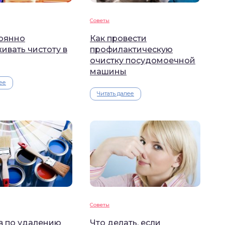
Советы
тоянно
Как провести
ивать чистоту в
профилактическую
очистку посудомоечной
машины
ее
Читать далее
Советы
в по удалению
Что делать, если