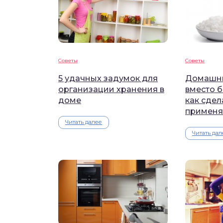
Советы
Советы
5 удачных задумок для
Домашни
организации хранения в
вместо 
доме
как сдел
применя
Читать далее
Читать дал