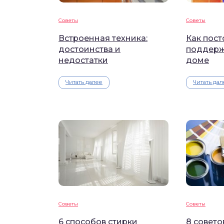
Советы
Советы
Встроенная техника:
Как пос
достоинства и
поддерж
недостатки
доме
Читать далее
Читать дал
Советы
Советы
6 способов стирки
8 совето