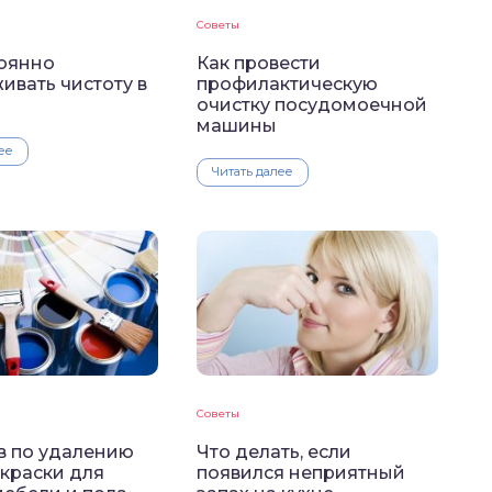
Советы
тоянно
Как провести
ивать чистоту в
профилактическую
очистку посудомоечной
машины
ее
Читать далее
Советы
в по удалению
Что делать, если
 краски для
появился неприятный