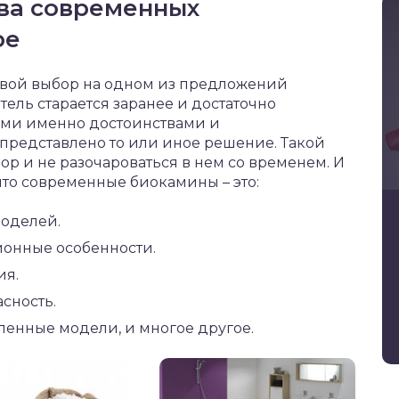
ва современных
ре
 свой выбор на одном из предложений
ель старается заранее и достаточно
кими именно достоинствами и
представлено то или иное решение. Такой
ор и не разочароваться в нем со временем. И
что современные биокамины – это:
оделей.
ионные особенности.
ия.
сность.
ленные модели, и многое другое.