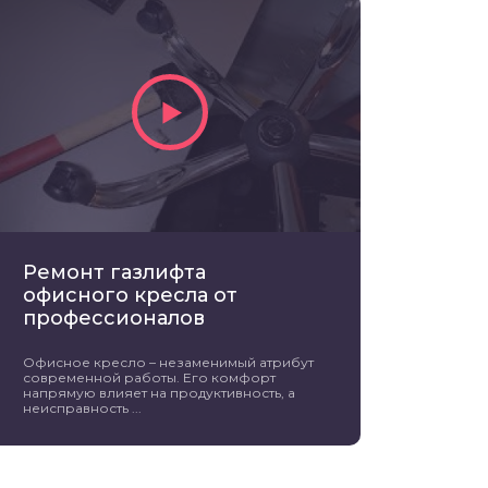
Ремонт газлифта
офисного кресла от
профессионалов
Офисное кресло – незаменимый атрибут
современной работы. Его комфорт
напрямую влияет на продуктивность, а
неисправность ...