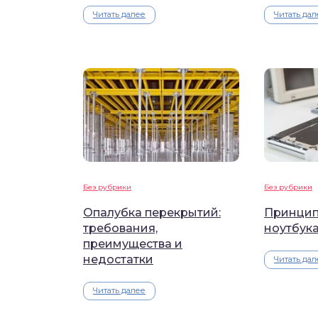
Читать далее
Читать дал
Без рубрики
Без рубрики
Опалубка перекрытий:
Принцип
требования,
ноутбук
преимущества и
недостатки
Читать дал
Читать далее