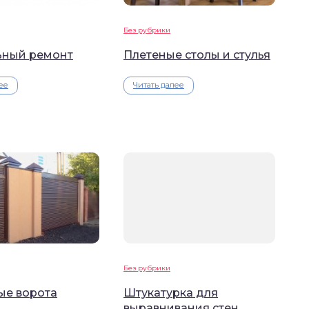
Без рубрики
ьный ремонт
Плетеные столы и стулья
ее
Читать далее
Без рубрики
ые ворота
Штукатурка для
выравнивания стен