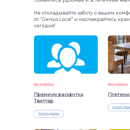
появились удобные и эстетичные жал
Не откладывайте заботу о вашем комф
от “Genius Local” и наслаждайтесь кр
сегодня!
Без рубрики
Без рубрики
Премиум раскрутка
Плетеные
Твиттер
Читать дал
Читать далее