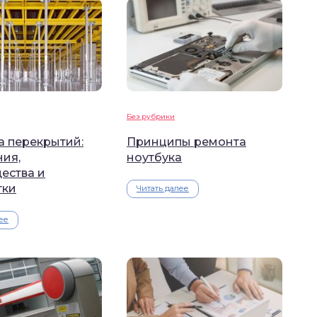
Без рубрики
а перекрытий:
Принципы ремонта
ния,
ноутбука
ества и
тки
Читать далее
ее