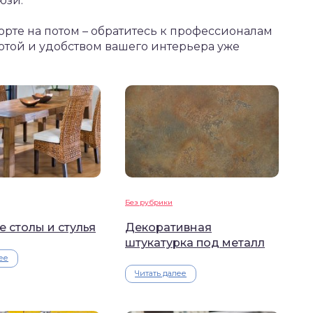
юзи.
орте на потом – обратитесь к профессионалам
асотой и удобством вашего интерьера уже
Без рубрики
 столы и стулья
Декоративная
штукатурка под металл
ее
Читать далее