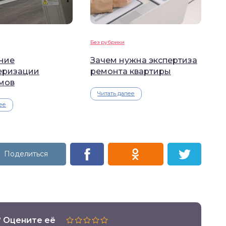
Без рубрики
ние
Зачем нужна экспертиза
еризации
ремонта квартиры
мов
Читать далее
ее
? Оцените её