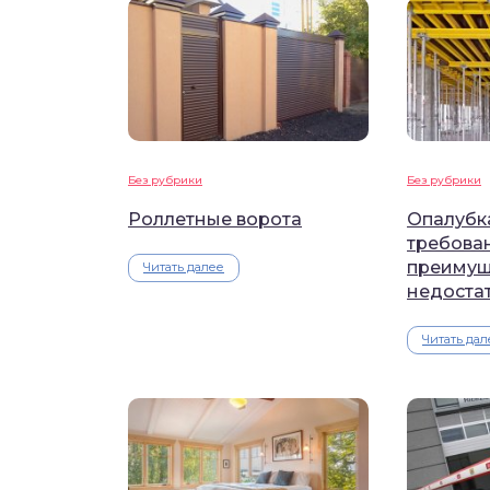
Без рубрики
Без рубрики
Роллетные ворота
Опалубк
требова
преимущ
Читать далее
недоста
Читать дал