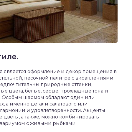
тиле.
я является оформление и декор помещения в
астельной, песочной палитре с вкраплениями
редпочтительны природные оттенки,
ые цвета, белые, серые, прохладные тона и
в. Особым шармом обладают один или
х, а именно детали салатового или
 гармонии и удовлетворенности. Акценты
е цветы, а также, можно комбинировать
квариумом с живыми рыбками.