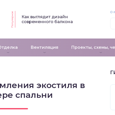
О 
Популярное
Как выглядит дизайн
современного балкона
Отделка
Вентиляция
Проекты, схемы, ч
Г
рмления экостиля в
ере спальни