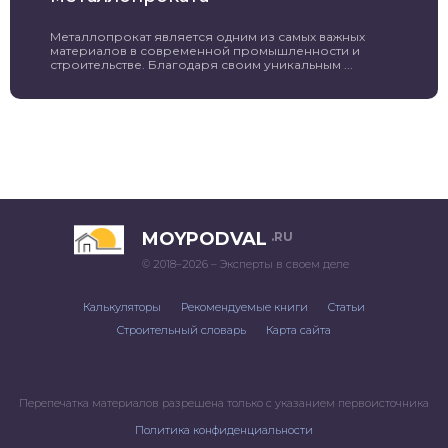
Металлопрокат является одним из самых важных
материалов в современной промышленности и
строительстве. Благодаря своим уникальным ...
MOYPODVAL
.RU
© 2018–2026 – Эксперты в своем деле
Калькуляторы
Рекомендуемые книги
Статьи
Строительный словарь
Карта сайта
Перепечатка материалов разрешена только с указанием первоисточника
Политика конфиденциальности