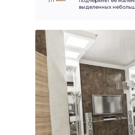
подчеркнет ее мален
выделенных небольш