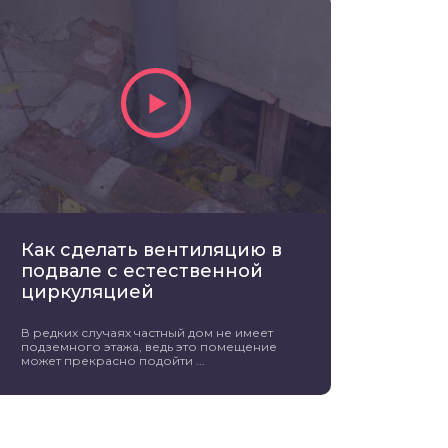
Как сделать вентиляцию в
подвале с естественной
циркуляцией
В редких случаях частный дом не имеет
подземного этажа, ведь это помещение
может прекрасно подойти ...