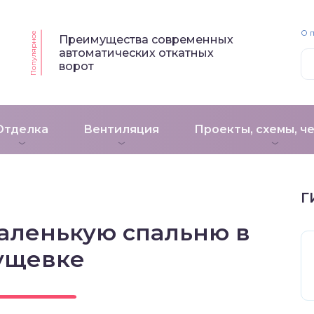
О 
Популярное
Преимущества современных
автоматических откатных
ворот
Отделка
Вентиляция
Проекты, схемы, ч
Г
маленькую спальню в
ущевке