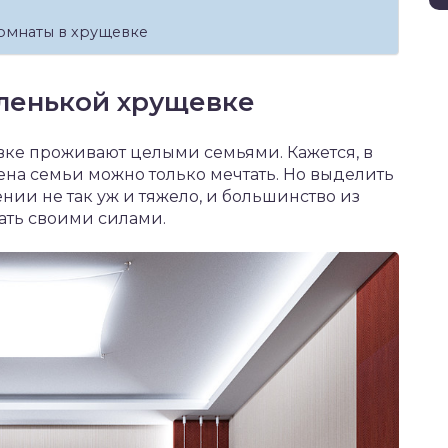
омнаты в хрущевке
аленькой хрущевке
вке проживают целыми семьями. Кажется, в
лена семьи можно только мечтать. Но выделить
ии не так уж и тяжело, и большинство из
ать своими силами.