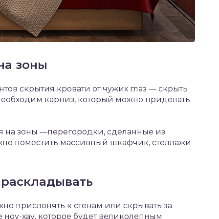
на зоны
тов скрытия кровати от чужих глаз — скрыть
 необходим карниз, который можно приделать
 на зоны —перегородки, сделанные из
ожно поместить массивный шкафчик, стеллажи
 раскладывать
жно прислонять к стенам или скрывать за
ноу-хау, которое будет великолепным