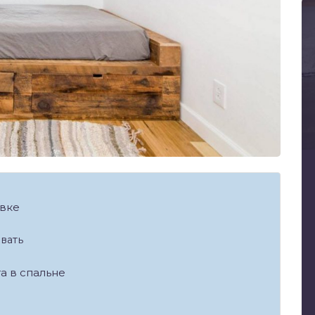
евке
вать
а в спальне