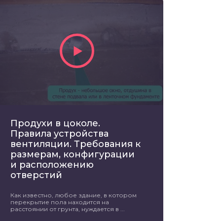
Продухи в цоколе.
Правила устройства
вентиляции. Требования к
размерам, конфигурации
и расположению
отверстий
Как известно, любое здание, в котором
перекрытие пола находится на
расстоянии от грунта, нуждается в ...