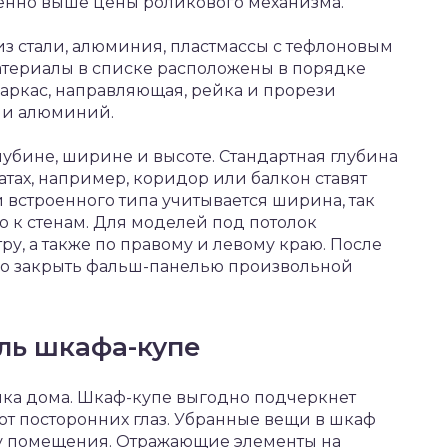
енно выше цены роликового механизма.
з стали, алюминия, пластмассы с тефлоновым
атериалы в списке расположены в порядке
каркас, направляющая, рейка и прорези
ли алюминий.
убине, ширине и высоте. Стандартная глубина
натах, например, коридор или балкон ставят
и встроенного типа учитывается ширина, так
ю к стенам. Для моделей под потолок
тру, а также по правому и левому краю. После
о закрыть фальш-панелью произвольной
ль шкафа-купе
очка дома. Шкаф-купе выгодно подчеркнет
от посторонних глаз. Убранные вещи в шкаф
ту помещения. Отражающие элементы на