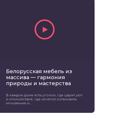
Белорусская мебель из
массива — гармония
природы и мастерства
В каждом доме есть уголок, где царит уют
и спокойствие, где хочется остановить
мгновение и ...