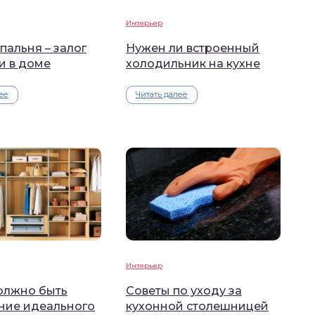
Интерьер
пальня – залог
Нужен ли встроенный
и в доме
холодильник на кухне
ее
Читать далее
Интерьер
олжно быть
Советы по уходу за
ние идеального
кухонной столешницей