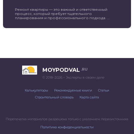
Ремонт квартиры — это важный и ответственный
процесс, который требует тщательного
планирования и профессионального подхода. ...
MOYPODVAL
.RU
© 2018–2026 – Эксперты в своем деле
Калькуляторы
Рекомендуемые книги
Статьи
Строительный словарь
Карта сайта
Перепечатка материалов разрешена только с указанием первоисточника
Политика конфиденциальности