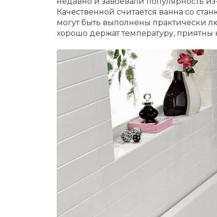
недавно и завоевали популярность из-
Качественной считается ванна со стан
могут быть выполнены практически л
хорошо держат температуру, приятны 