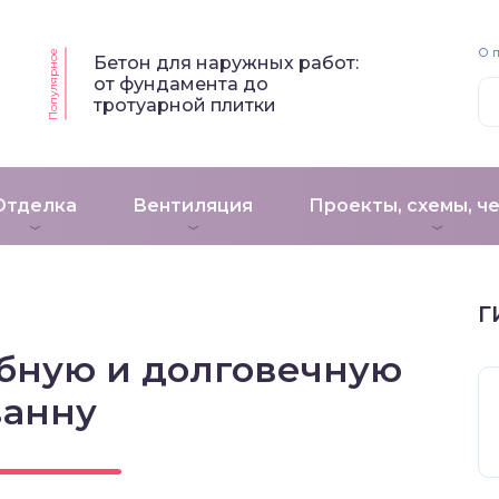
О 
Популярное
Бетон для наружных работ:
от фундамента до
тротуарной плитки
Отделка
Вентиляция
Проекты, схемы, ч
Г
обную и долговечную
ванну