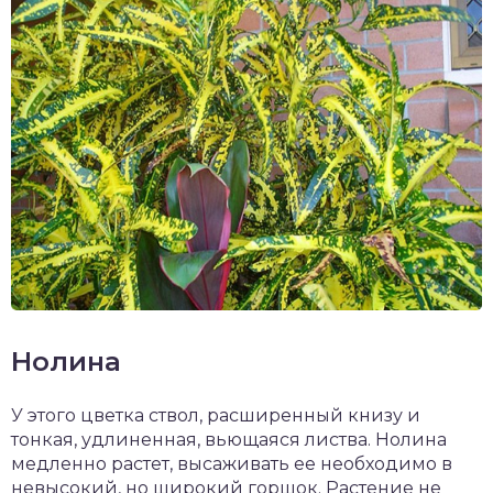
Нолина
У этого цветка ствол, расширенный книзу и
тонкая, удлиненная, вьющаяся листва. Нолина
медленно растет, высаживать ее необходимо в
невысокий, но широкий горшок. Растение не