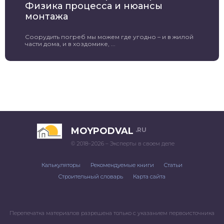
Физика процесса и нюансы
монтажа
Соорудить погреб мы можем где угодно – и в жилой
части дома, и в хоздомике, ...
MOYPODVAL
.RU
© 2018–2026 – Эксперты в своем деле
Калькуляторы
Рекомендуемые книги
Статьи
Строительный словарь
Карта сайта
Перепечатка материалов разрешена только с указанием первоисточника