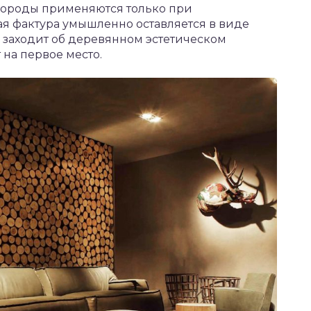
 породы применяются только при
ая фактура умышленно оставляется в виде
ь заходит об деревянном эстетическом
на первое место.