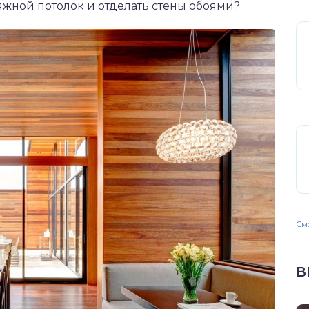
яжной потолок и отделать стены обоями?
Смо
В