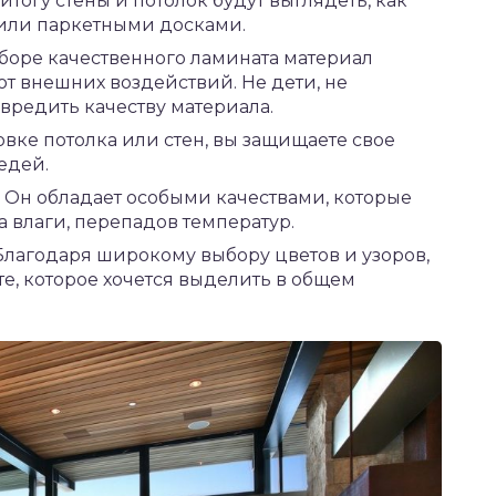
тогу стены и потолок будут выглядеть, как
или паркетными досками.
боре качественного ламината материал
от внешних воздействий. Не дети, не
вредить качеству материала.
овке потолка или стен, вы защищаете свое
едей.
 Он обладает особыми качествами, которые
а влаги, перепадов температур.
Благодаря широкому выбору цветов и узоров,
е, которое хочется выделить в общем