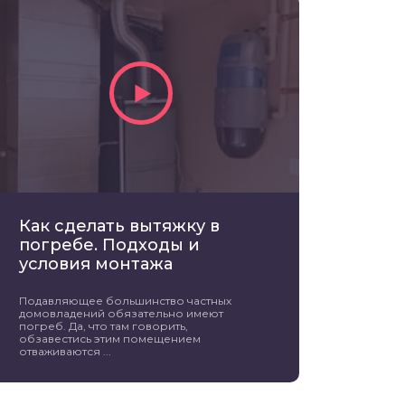
Как сделать вытяжку в
погребе. Подходы и
условия монтажа
Подавляющее большинство частных
домовладений обязательно имеют
погреб. Да, что там говорить,
обзавестись этим помещением
отваживаются ...