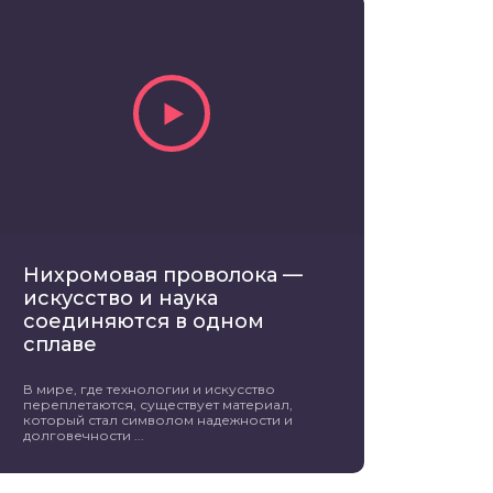
Нихромовая проволока —
искусство и наука
соединяются в одном
сплаве
В мире, где технологии и искусство
переплетаются, существует материал,
который стал символом надежности и
долговечности ...