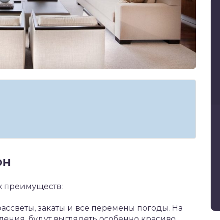
он
х преимуществ:
ассветы, закаты и все перемены погоды. На
ления, будут выглядеть особенно красиво.