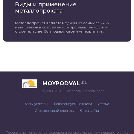
Виды и применение
металлопроката
Металлопрокат является одним из самых важных
материалов в современной промышленности и
строительстве. Благодаря своим уникальным ...
MOYPODVAL
.RU
© 2018–2026 – Эксперты в своем деле
Калькуляторы
Рекомендуемые книги
Статьи
Строительный словарь
Карта сайта
Перепечатка материалов разрешена только с указанием первоисточника