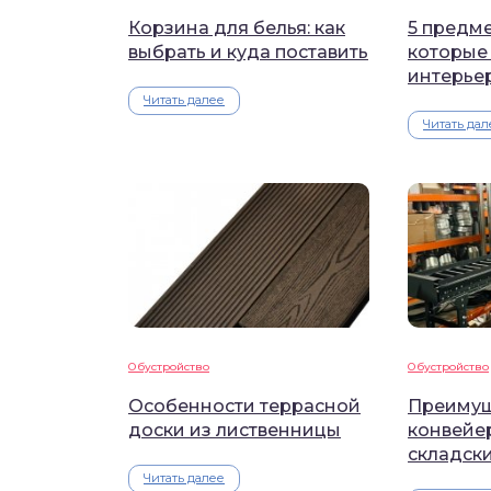
Корзина для белья: как
5 предме
выбрать и куда поставить
которые
интерье
Читать далее
Читать дал
Обустройство
Обустройство
Особенности террасной
Преимущ
доски из лиственницы
конвейе
складск
Читать далее