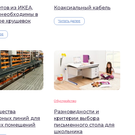
тов из ИКЕА,
Коаксиальный кабель
 необходимы в
ре хрущевок
Читать далее
ее
Обустройство
ества
Разновидности и
рных линий для
критерии выбора
их помещений
письменного стола для
школьника