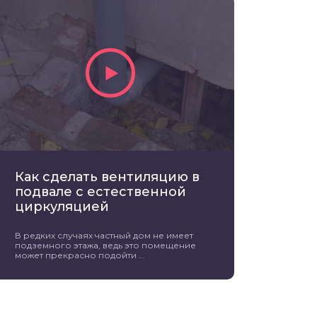
Как сделать вентиляцию в
подвале с естественной
циркуляцией
В редких случаях частный дом не имеет
подземного этажа, ведь это помещение
может прекрасно подойти ...