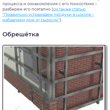
процесса и ознакомления с его тонкостями –
разберём его поэтапно (
см.также статью
“Правильно устраиваем продухи в цоколе –
избавляем дом от сырости”
).
Обрешётка