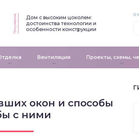
О 
Популярное
Дом с высоким цоколем:
достоинства технологии и
особенности конструкции
Отделка
Вентиляция
Проекты, схемы, ч
Г
вших окон и способы
бы с ними