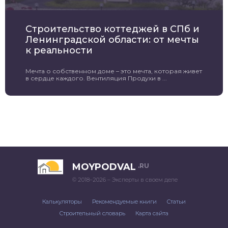
Строительство коттеджей в СПб и
Ленинградской области: от мечты
к реальности
Мечта о собственном доме – это мечта, которая живет
в сердце каждого. Вентиляция Продухи в ...
MOYPODVAL
.RU
© 2018–2026 – Эксперты в своем деле
Калькуляторы
Рекомендуемые книги
Статьи
Строительный словарь
Карта сайта