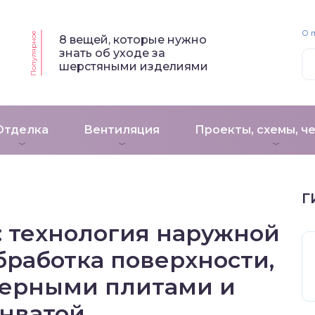
О 
Популярное
8 вещей, которые нужно
знать об уходе за
шерстяными изделиями
Отделка
Вентиляция
Проекты, схемы, ч
Г
: технология наружной
бработка поверхности,
мерными плитами и
нватой