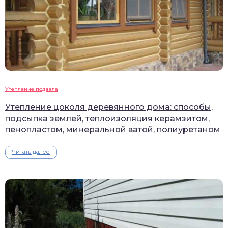
Утепление подвала
Утепление цоколя деревянного дома: способы,
подсыпка землей, теплоизоляция керамзитом,
пенопластом, минеральной ватой, полиуретаном
Читать далее