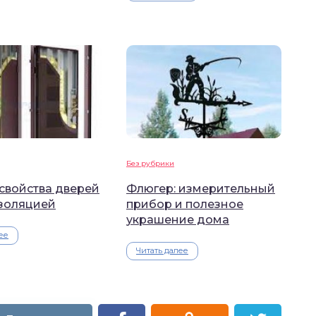
Без рубрики
свойства дверей
Флюгер: измерительный
золяцией
прибор и полезное
украшение дома
ее
Читать далее