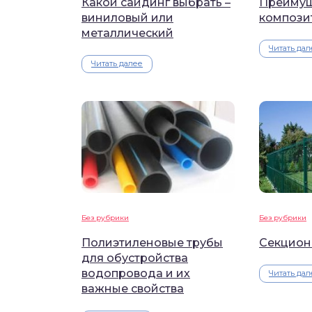
Какой сайдинг выбрать –
Преимущ
виниловый или
компози
металлический
Читать дал
Читать далее
Без рубрики
Без рубрики
Полиэтиленовые трубы
Секцион
для обустройства
водопровода и их
Читать дал
важные свойства