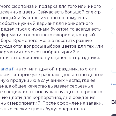
ного сюрприза и подарка для того или иного
зысканные цветы. Сейчас есть большой спектр
зиций и букетов, именно поэтому есть
добрать нужный вариант для конкретного
пределиться с нужным букетом, то всегда есть
нформацию от опытного флориста, который
боре. Кроме того, можно посетить разные
бсуждаются вопросы выбора цветов для тех или
формация поможет выбрать яркий и
 точно по достоинству оценен на празднике.
anda fl
на тот или другой праздник, то стоит
лам , которые уже работают достаточно долгое
жную продукцию в случайных местах, где ее
Смо
ена, а общее качество вызывает серьезные
 специалисты, выслушав нужды конкретного
жные цветы для корпоратива, дня рождения,
В
бных мероприятий. После оформления заявки,
нужные свежие цветы будут оперативно