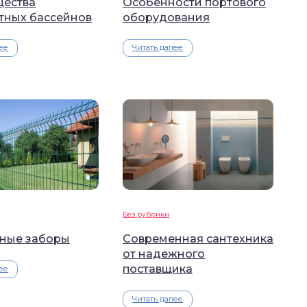
ества
Особенности портового
тных бассейнов
оборудования
ее
Читать далее
Без рубрики
ные заборы
Современная сантехника
от надежного
поставщика
ее
Читать далее