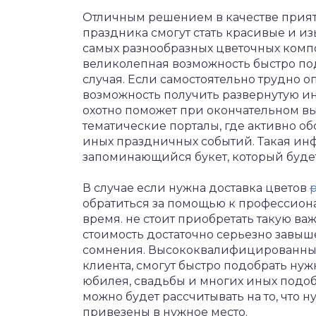
Отличным решением в качестве прият
праздника смогут стать красивые и и
самых разнообразных цветочных компо
великолепная возможность быстро по
случая. Если самостоятельно трудно о
возможность получить развернутую и
охотно поможет при окончательном вы
тематические порталы, где активно о
иных праздничных событий. Такая ин
запоминающийся букет, который будет
В случае если нужна доставка цветов
p
обратиться за помощью к профессиона
время. не стоит приобретать такую ва
стоимость достаточно серьезно завыш
сомнения. Высококвалифицированные
клиента, смогут быстро подобрать ну
юбилея, свадьбы и многих иных подо
можно будет рассчитывать на то, что 
привезены в нужное место.