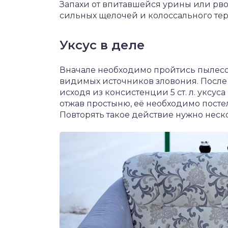
Запахи от впитавшейся урины или рво
сильных щелочей и колоссального тер
Уксус в деле
Вначале необходимо пройтись пылесос
видимых источников зловония. После 
исходя из консистенции 5 ст. л. уксус
отжав простыню, её необходимо постел
Повторять такое действие нужно неско