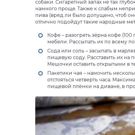
собаки. Сигаретный запах не так глубо
намного проще. Также к слабым непри
пива (вряд ли было допущено, чтоб оно
отлично подойдут такие народные ме
Кофе – разогреть зёрна кофе (100
мебели. Рассыпать их по всему пов
Сода или соль – засыпать в марле
пищевую соду. Расставить их на п
Мешочки оставить открытыми в те
Пакетики чая – намочить несколь
отстояться четверть часа. Максим
пищевой плёнки на диване, в про