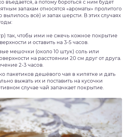
ко въедается, а потому бороться с ним будет
ятным запахам относятся «ароматы» пролитого
 вылилось всё) и запах шерсти. В этих случаях
тоды:
 гр) так, чтобы ими не сжечь кожное покрытие
ерхности и оставить на 3-5 часов.
вые мешочки (около 10 штук) соль или
оверхности на расстоянии 20 см друг от друга.
чение 2-3 часов.
ко пакетиков дешёвого чая в кипятке и дать
ально выжать их и поставить на кусочки
тивном случае чай запачкает покрытие.