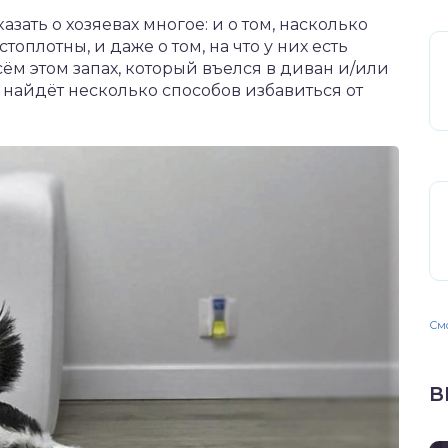
зать о хозяевах многое: и о том, насколько
топлотны, и даже о том, на что у них есть
 всём этом запах, который въелся в диван и/или
 найдёт несколько способов избавиться от
Смо
В