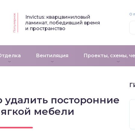
О 
Популярное
Invictus: кварцвиниловый
ламинат, победивший время
и пространство
Отделка
Вентиляция
Проекты, схемы, ч
Г
о удалить посторонние
мягкой мебели