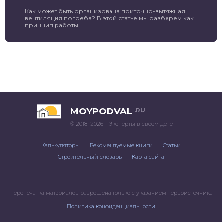
Как может быть организована приточно-вытяжная
вентиляция погреба? В этой статье мы разберем как
принцип работы ...
MOYPODVAL
.RU
© 2018–2026 – Эксперты в своем деле
Калькуляторы
Рекомендуемые книги
Статьи
Строительный словарь
Карта сайта
Перепечатка материалов разрешена только с указанием первоисточника
Политика конфиденциальности