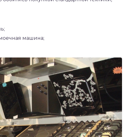
ь;
моечная машина;