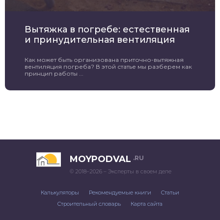
Вытяжка в погребе: естественная
и принудительная вентиляция
Как может быть организована приточно-вытяжная
вентиляция погреба? В этой статье мы разберем как
принцип работы ...
MOYPODVAL
.RU
© 2018–2026 – Эксперты в своем деле
Калькуляторы
Рекомендуемые книги
Статьи
Строительный словарь
Карта сайта