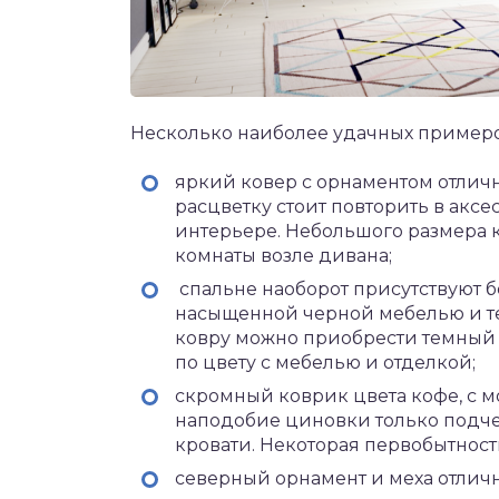
Несколько наиболее удачных пример
яркий ковер с орнаментом отлично
расцветку стоит повторить в аксе
интерьере. Небольшого размера 
комнаты возле дивана;
спальне наоборот присутствуют б
насыщенной черной мебелью и те
ковру можно приобрести темный п
по цвету с мебелью и отделкой;
скромный коврик цвета кофе, с 
наподобие циновки только подче
кровати. Некоторая первобытност
северный орнамент и меха отличн