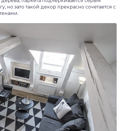
 дерева, паркета подчеркивается серым
 но зато такой декор прекрасно сочетается с
тенами.