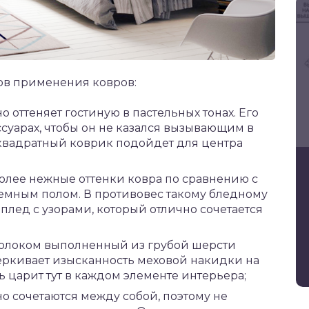
ов применения ковров:
 оттеняет гостиную в пастельных тонах. Его
ссуарах, чтобы он не казался вызывающим в
квадратный коврик подойдет для центра
олее нежные оттенки ковра по сравнению с
мным полом. В противовес такому бледному
лед с узорами, который отлично сочетается
молоком выполненный из грубой шерсти
ркивает изысканность меховой накидки на
ь царит тут в каждом элементе интерьера;
о сочетаются между собой, поэтому не