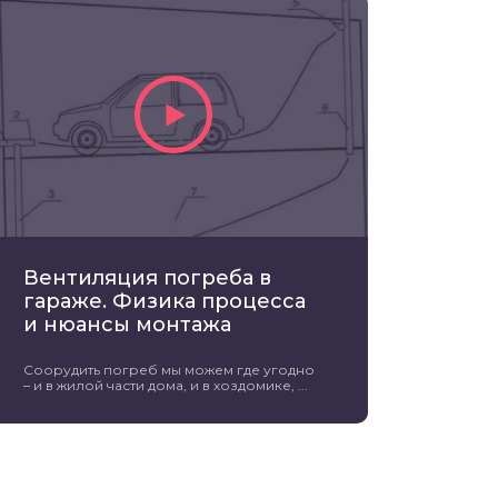
Вентиляция погреба в
гараже. Физика процесса
и нюансы монтажа
Соорудить погреб мы можем где угодно
– и в жилой части дома, и в хоздомике, ...