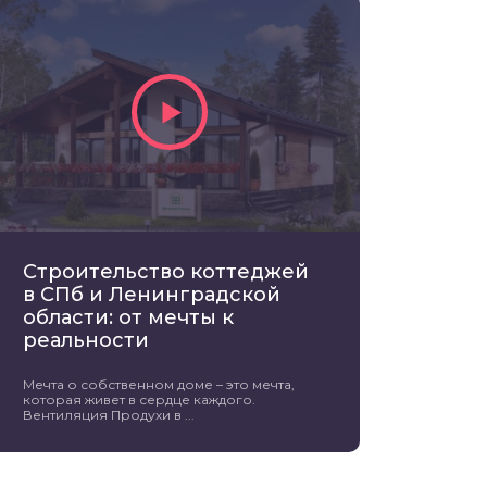
Строительство коттеджей
в СПб и Ленинградской
области: от мечты к
реальности
Мечта о собственном доме – это мечта,
которая живет в сердце каждого.
Вентиляция Продухи в ...