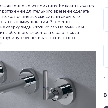
т – явление не из приятных. Их всегда хочется
а протяжении длительного времени сделать
о позже появились смесители скрытого
скрывать коммуникации. Элементы
 на сверху видны только самые важные и
на обычного смесителя около 15 см, а
 глубину, обеспечивая почти полное
м.
Смо
В