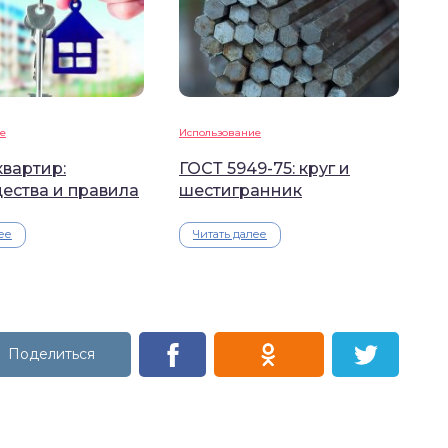
е
Использование
вартир:
ГОСТ 5949-75: круг и
ества и правила
шестигранник
ее
Читать далее