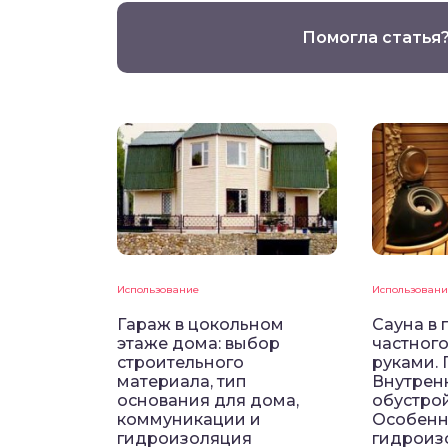
Помогла статья
Использование
Использовани
Гараж в цокольном
Сауна в 
этаже дома: выбор
частног
строительного
руками.
материала, тип
Внутрен
основания для дома,
обустрой
коммуникации и
Особенн
гидроизоляция
гидроиз