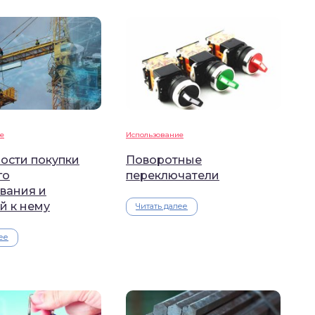
е
Использование
ости покупки
Поворотные
го
переключатели
вания и
й к нему
Читать далее
ее