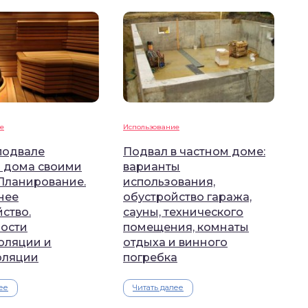
е
Использование
подвале
Подвал в частном доме:
о дома своими
варианты
 Планирование.
использования,
нее
обустройство гаража,
ство.
сауны, технического
ости
помещения, комнаты
оляции и
отдыха и винного
оляции
погребка
ее
Читать далее