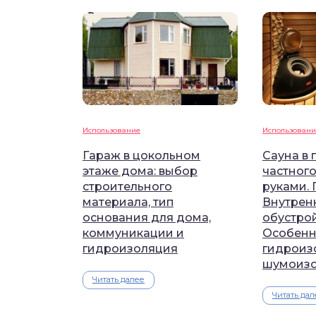
Использование
Использовани
Гараж в цокольном
Сауна в 
этаже дома: выбор
частног
строительного
руками.
материала, тип
Внутрен
основания для дома,
обустрой
коммуникации и
Особенн
гидроизоляция
гидроиз
шумоиз
Читать далее
Читать дал