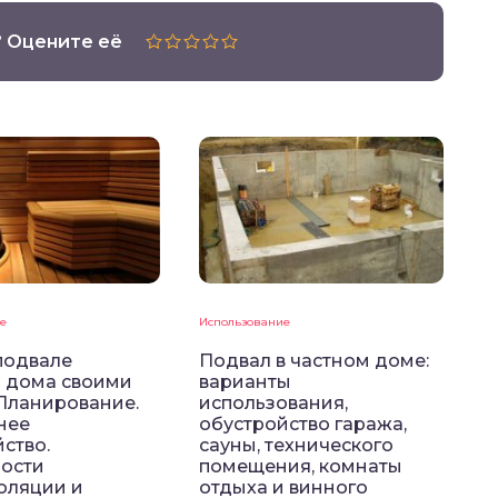
? Оцените её
е
Использование
подвале
Подвал в частном доме:
о дома своими
варианты
 Планирование.
использования,
нее
обустройство гаража,
ство.
сауны, технического
ости
помещения, комнаты
оляции и
отдыха и винного