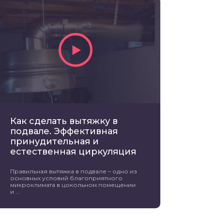
Как сделать вытяжку в
подвале. Эффективная
принудительная и
естественная циркуляция
Правильная вытяжка в подвале – одно из
основных условий благоприятного
микроклимата в цокольном помещении
и ...