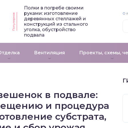
Полки в погребе своими
руками: изготовление
О 
Популярное
деревянных стеллажей и
конструкций из стального
уголка, обустройство
подвала
Отделка
Вентиляция
Проекты, схемы, ч
Г
ешенок в подвале:
мещению и процедура
отовление субстрата,
е и сбор урожая