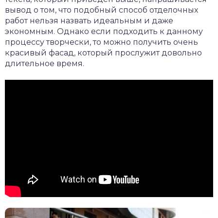
вывод о том, что подобный способ отделочных
работ нельзя назвать идеальным и даже
экономным. Однако если подходить к данному
процессу творчески, то можно получить очень
красивый фасад, который прослужит довольно
длительное время.