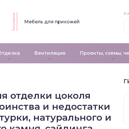
О 
Популярное
Мебель для прихожей
Отделка
Вентиляция
Проекты, схемы, ч
Г
я отделки цоколя
оинства и недостатки
урки, натурального и
о камня, сайдинга