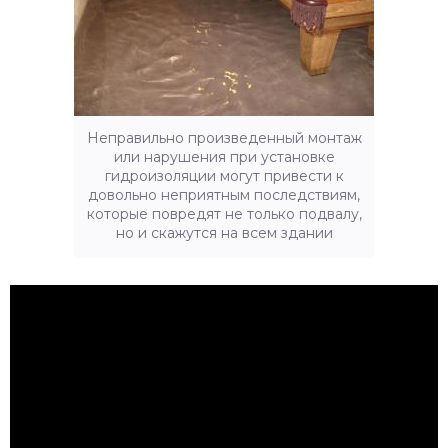
Неправильно произведенный монтаж
или нарушения при установке
гидроизоляции могут привести к
довольно неприятным последствиям,
которые повредят не только подвалу,
но и скажутся на всем здании