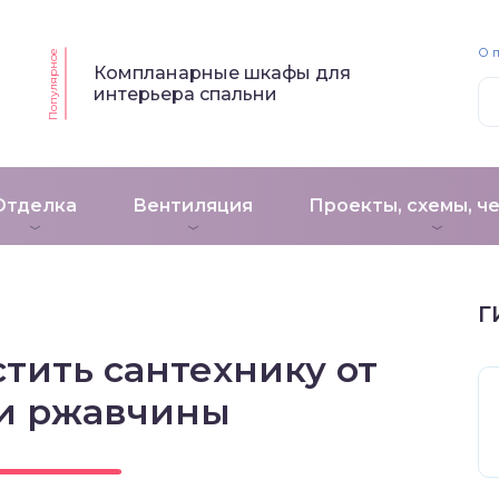
О 
Популярное
Компланарные шкафы для
интерьера спальни
Отделка
Вентиляция
Проекты, схемы, ч
Г
стить сантехнику от
 и ржавчины