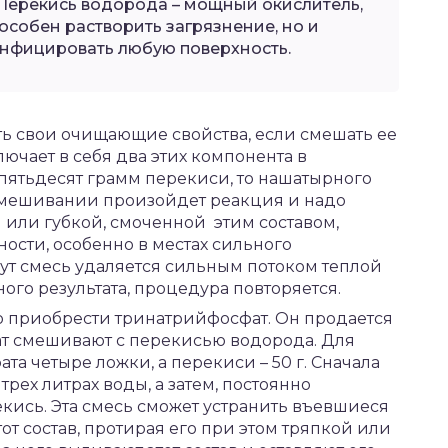
Перекись водорода – мощный окислитель,
особен растворить загрязнение, но и
нфицировать любую поверхность.
ь свои очищающие свойства, если смешать ее
ючает в себя два этих компонента в
ть пятьдесят грамм перекиси, то нашатырного
 смешивании произойдет реакция и надо
 или губкой, смоченной этим составом,
ости, особенно в местах сильного
ут смесь удаляется сильным потоком теплой
ого результата, процедура повторяется.
о приобрести тринатрийфосфат. Он продается
т смешивают с перекисью водорода. Для
та четыре ложки, а перекиси – 50 г. Сначала
рех литрах воды, а затем, постоянно
кись. Эта смесь сможет устранить въевшиеся
от состав, протирая его при этом тряпкой или