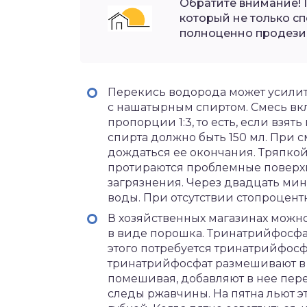
Обратите внимание! 
который не только сп
полноценно продези
Перекись водорода может усилит
с нашатырным спиртом. Смесь вкл
пропорции 1:3, то есть, если взя
спирта должно быть 150 мл. При
дождаться ее окончания. Тряпкой
протираются проблемные поверхн
загрязнения. Через двадцать мин
воды. При отсутствии стопроцентн
В хозяйственных магазинах можн
в виде порошка. Тринатрийфосфа
этого потребуется тринатрийфосфа
тринатрийфосфат размешивают в т
помешивая, добавляют в нее пере
следы ржавчины. На пятна льют эт