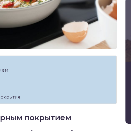
ием
покрытия
арным покрытием