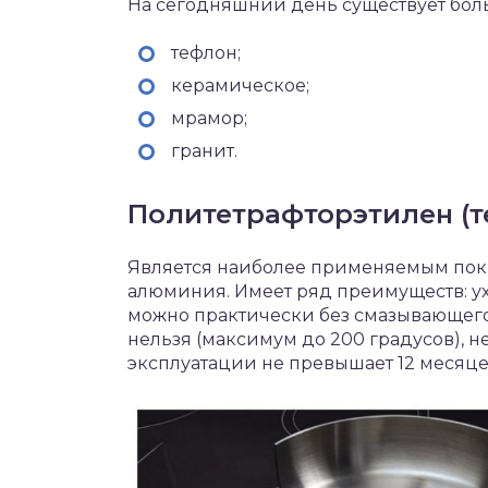
На сегодняшний день существует бол
тефлон;
керамическое;
мрамор;
гранит.
Политетрафторэтилен (т
Является наиболее применяемым покр
алюминия. Имеет ряд преимуществ: уха
можно практически без смазывающего 
нельзя (максимум до 200 градусов), 
эксплуатации не превышает 12 месяце